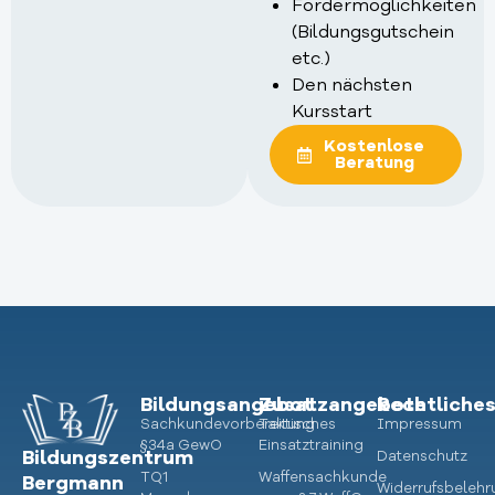
Fördermöglichkeiten
(Bildungsgutschein
etc.)
Den nächsten
Kursstart
Kostenlose
Beratung
Bildungsangebot
Zusatzangebote
Rechtliche
Sachkundevorbereitung
Taktisches
Impressum
§34a GewO
Einsatztraining
Bildungszentrum
Datenschutz
TQ1
Waffensachkunde
Bergmann
Widerrufsbelehr