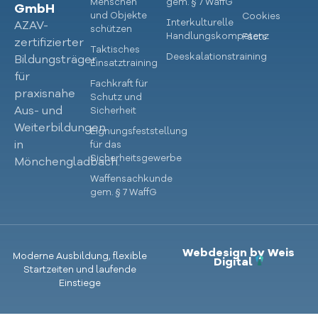
Menschen
gem. § 7 WaffG
GmbH
und Objekte
Cookies
Interkulturelle
AZAV-
schützen
Handlungskompetenz
Facts
zertifizierter
Taktisches
Deeskalationstraining
Bildungsträger
Einsatztraining
für
Fachkraft für
praxisnahe
Schutz und
Aus- und
Sicherheit
Weiterbildungen
Eignungsfeststellung
in
für das
Sicherheitsgewerbe
Mönchengladbach.
Waffensachkunde
gem. § 7 WaffG
Webdesign by Weis
Moderne Ausbildung, flexible
Digital
Startzeiten und laufende
Einstiege